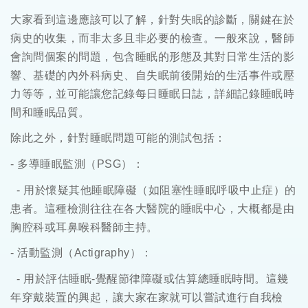
大家看到這邊應該可以了解，針對失眠的診斷，關鍵在於
病史的收集，而非太多且非必要的檢查。一般來說，醫師
會詢問個案的問題，包含睡眠的形態及其對日常生活的影
響、基礎的內外科病史、自失眠前後開始的生活事件或壓
力等等，並可能讓您記錄每日睡眠日誌，詳細記錄睡眠時
間和睡眠品質。
除此之外，針對睡眠問題可能的測試包括：
-
多導睡眠監測（
PSG
）：
-
用於懷疑其他睡眠障礙（如阻塞性睡眠呼吸中止症）的
患者。這種檢測往往在各大醫院的睡眠中心，大概都是由
胸腔科或耳鼻喉科醫師主持。
-
活動監測（
Actigraphy
）：
-
用於評估睡眠
-
覺醒節律障礙或估算總睡眠時間。這幾
年穿戴裝置的興起，讓大家在家就可以嘗試進行自我檢