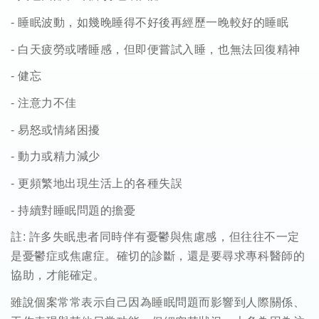
-
睡眠波動，如幾晚睡得不好後再經歷一晚較好的睡眠
-
白天疲勞或嗜睡感，但即便嘗試入睡，也無法回復精神
-
健忘
-
注意力不佳
-
易怒或情緒困擾
-
動力或精力減少
-
更頻繁地出現生活上的各種失誤
-
持續對睡眠問題的擔憂
註
:
許多失眠患者同時伴有憂鬱與焦慮感，但往往不一定
是憂鬱症或焦慮症。確切的診斷，還是要尋求專科醫師的
協助，才能確定。
雖說個案常常表示自己因為睡眠問題而影響到人際關係、