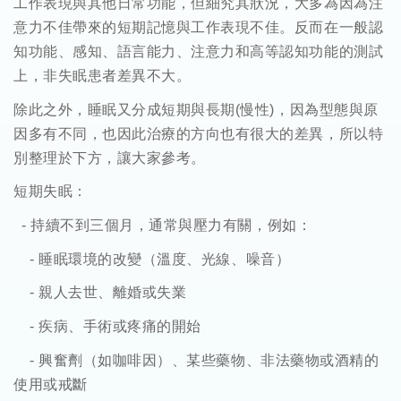
工作表現與其他日常功能，但細究其狀況，大多為因為注
意力不佳帶來的短期記憶與工作表現不佳。反而在一般認
知功能、感知、語言能力、注意力和高等認知功能的測試
上，非失眠患者差異不大。
除此之外，睡眠又分成短期與長期
(
慢性
)
，因為型態與原
因多有不同，也因此治療的方向也有很大的差異，所以特
別整理於下方，讓大家參考。
短期失眠：
-
持續不到三個月，通常與壓力有關，例如：
-
睡眠環境的改變（溫度、光線、噪音）
-
親人去世、離婚或失業
-
疾病、手術或疼痛的開始
-
興奮劑（如咖啡因）、某些藥物、非法藥物或酒精的
使用或戒斷