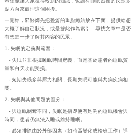
希望能讓大家獲得較新的知識，也讓有睡眠困擾的民眾多
點方向來處理這個困擾。
一開始，郭醫師先把整篇的重點總結放在下面，提供給想
大概了解自己狀況，或是據此作為索引，尋找文章中是否
有想進一步了解其內容的民眾。
1.
失眠的定義與範圍：
-
失眠並非根據睡眠時間定義，而是基於患者的睡眠質
量和白天功能受損。
-
短期失眠多與壓力相關，長期失眠可能與共病疾病相
關。
2.
失眠與其他問題的區分：
-
與睡眠剝奪不同，失眠是指即使有足夠的睡眠機會與
時間，患者仍無法入睡或維持睡眠。
-
必須排除由於外部因素（如時區變化或輪班工作）導