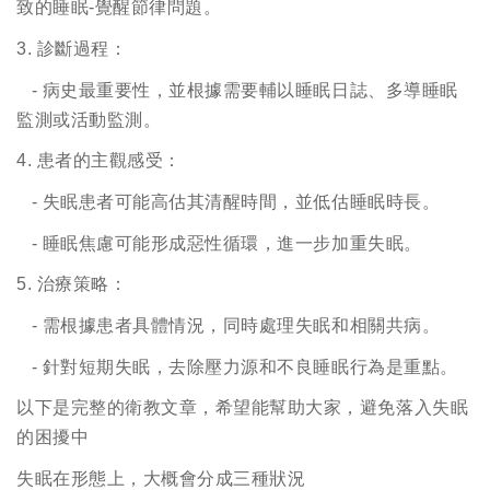
致的睡眠
-
覺醒節律問題。
3.
診斷過程：
-
病史最重要性，並根據需要輔以睡眠日誌、多導睡眠
監測或活動監測。
4.
患者的主觀感受：
-
失眠患者可能高估其清醒時間，並低估睡眠時長。
-
睡眠焦慮可能形成惡性循環，進一步加重失眠。
5.
治療策略：
-
需根據患者具體情況，同時處理失眠和相關共病。
-
針對短期失眠，去除壓力源和不良睡眠行為是重點。
以下是完整的衛教文章，希望能幫助大家，避免落入失眠
的困擾中
失眠在形態上，大概會分成三種狀況