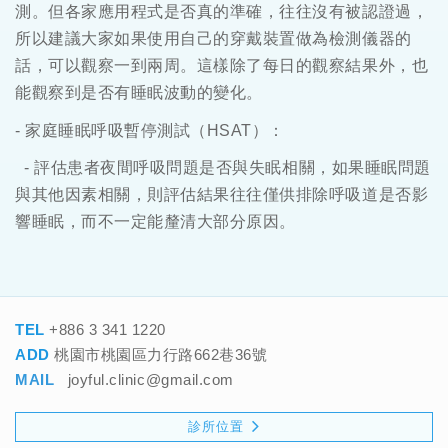
測。但各家應用程式是否真的準確，往往沒有被認證過，
所以建議大家如果使用自己的穿戴裝置做為檢測儀器的
話，可以觀察一到兩周。這樣除了每日的觀察結果外，也
能觀察到是否有睡眠波動的變化。
-
家庭睡眠呼吸暫停測試（
HSAT
）：
-
評估患者夜間呼吸問題是否與失眠相關，如果睡眠問題
與其他因素相關，則評估結果往往僅供排除呼吸道是否影
響睡眠，而不一定能釐清大部分原因。
TEL
+886 3 341 1220
ADD
桃園市桃園區力行路662巷36號
MAIL
joyful.clinic@gmail.com
診所位置