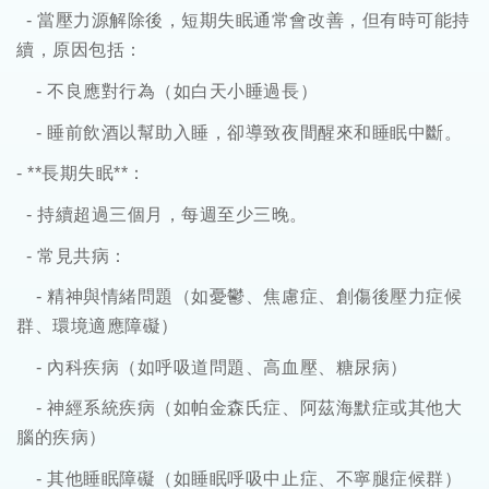
-
當壓力源解除後，短期失眠通常會改善，但有時可能持
續，原因包括：
-
不良應對行為（如白天小睡過長）
-
睡前飲酒以幫助入睡，卻導致夜間醒來和睡眠中斷。
- **
長期失眠
**
：
-
持續超過三個月，每週至少三晚。
-
常見共病：
-
精神與情緒問題（如憂鬱、焦慮症、創傷後壓力症候
群、環境適應障礙）
-
內科疾病（如呼吸道問題、高血壓、糖尿病）
-
神經系統疾病（如帕金森氏症、阿茲海默症或其他大
腦的疾病）
-
其他睡眠障礙（如睡眠呼吸中止症、不寧腿症候群）